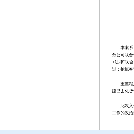
本案系新
分公司联合
+法律”联
过；抢抓春
重整程序总
建已去化货
此次入选
工作的政治