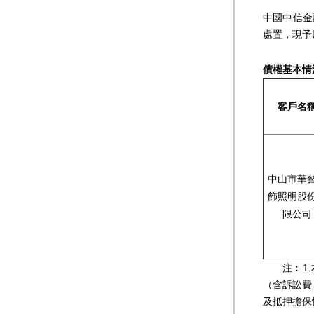
中國中信金
處置，現予
債權基本情
客戶名
中山市華
飾照明股
限公司
注︰1.本
（含訴訟費
及抵押擔保