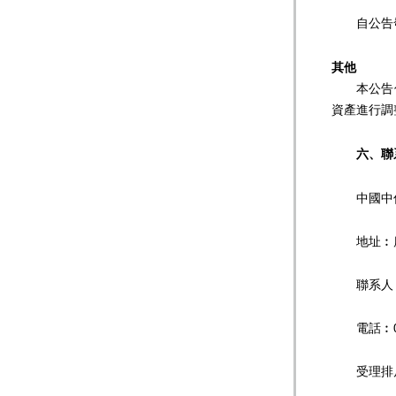
自公告發
其他
本公告僅
資產進行調
六
、聯
中國中信
地址︰廣州
聯系人︰
電話︰020－
受理排斥、