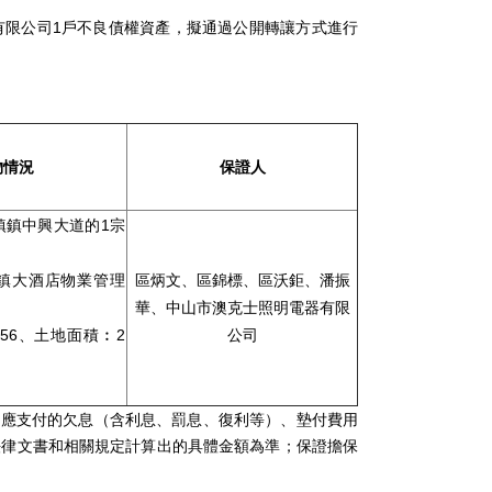
有限公司1戶不良債權資產，擬通過公開轉讓方式進行
物情況
保證人
鎮鎮中興大道的1宗
鎮大酒店物業管理
區炳文、區錦標、區沃鉅、潘振
華、中山市澳克士照明電器有限
7.56、土地面積︰2
公司
人應支付的欠息（含利息、罰息、復利等）、墊付費用
法律文書和相關規定計算出的具體金額為準；保證擔保