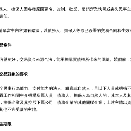
人、擔保人因各種原因更名、改制、歇業、吊銷營業執照或喪失民事主
責任。
單當中內容如有錯漏，以債務人、擔保人等原已簽署的交易合同和生效
易條件
良好，交易資金來源合法，能承擔購買債權所帶來的風險。競價前，
交易對象的要求
民事行為能力、支付能力的法人、組織或自然人，且以下人員或機構不
置工作相關中介機構所屬人員；債務人、擔保人為自然人的，其本人及
，擔保企業及其控股下屬公司，債務企業的其他關聯企業；上述主體出
其他不宜受讓的主體。
告期限