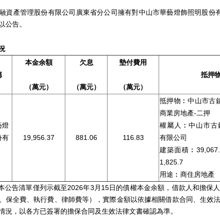
融資產管理股份有限公司廣東省分公司擁有對中山市華藝燈飾照明股份
以公告。
況
本金
余額
欠
息
墊付
費用
稱
抵押
（
萬
元）
（
萬
元）
（
萬
元）
抵押物︰中山市古
商業房地產-二押
藝燈
權屬人︰中山市古
份有
19,956.37
881.06
116.83
有限公司
建築面積︰39,06
1,825.7
用途︰商住房地產
公告清單僅列示截至2026年3月15日的債權本金余額，借款人和擔保
、保全費、執行費、律師費等），實際金額以依據相關借款合同、生效
情況，以各方已簽署的擔保合同及生效法律文書確認為準。