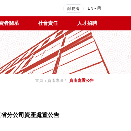
簡
EN
•
融易淘
資者關系
社會責任
人才招聘
首頁
\
資產專區
\
資產處置公告
省分公司資產處置公告