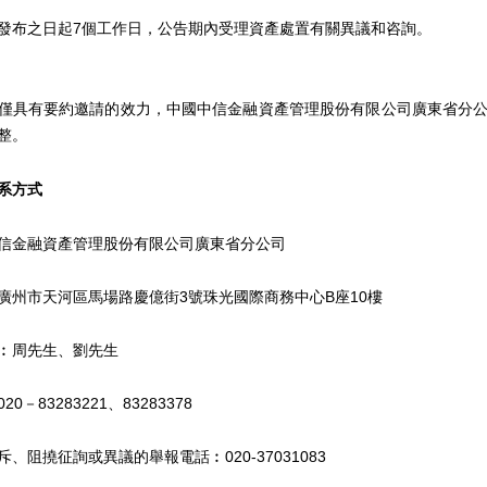
布之日起7個工作日，公告期內受理資產處置有關異議和咨詢。
具有要約邀請的效力，中國中信金融資產管理股份有限公司廣東省分公
整。
系方式
金融資產管理股份有限公司廣東省分公司
市天河區馬場路慶億街3號珠光國際商務中心B座10樓
周先生、劉先生
83283221、83283378
阻撓征詢或異議的舉報電話︰020-37031083