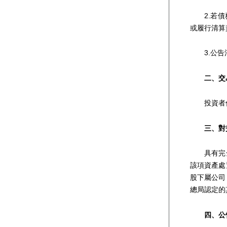
2.若債務
或履行清算
3.公告清
二、交
投資者信譽
三、對
具有完全
該項資產處
股下屬公司
總局認定的
四、公