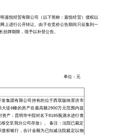
明嘉悦经贸有限公司（以下简称：嘉悦经贸）债权以
卖网上进行公开转让。由于在竞价公告期间只征集到一
长挂牌期限，现予以补登公告。
：元
开发集团有限公司持有的位于西双版纳景洪市
大堤6幢的房产在最高额2900万元范围内提
封资产：昆明市中院对名下8185瓶酒水进行查
已移交至我分公司存放）。 备注：法院已裁定
原债权银行，合计金额为已扣减法院裁定以物