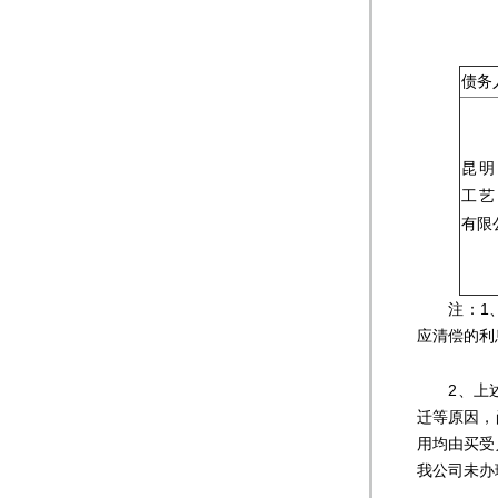
债务
昆明
工艺
有限
注：1、
应清偿的利
2、上述
迁等原因，
用均由买受
我公司未办