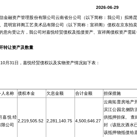
2026-06-29
金融资产管理股份有限公司云南省分公司（以下简称：我公司）拟将昆
、昆明宣祥阁工艺美术品有限公司（以下简称：宣祥阁）债权在京东拍
的意向受让方，我公司对嘉悦经贸债权及抵债资产、宣祥阁债权资产需延
开
转让
资产及数量
5年10月31日，嘉悦经贸债权以及实物资产情况如下表：
单位
务人名称
债权本金
欠息金额
合计金额
担保措施
云南拓普房地产
滨江公园北侧防洪
明嘉悦经
供抵押担保。 查
2,219,505.52
2,281,140.75
4,500,646.27
有限公司
封（该批次酒水
该抵押物抵债给