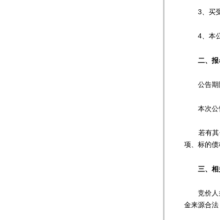
3、买受
4、本公告
二、
报
公告期限：2
本次公告期
若有其他
项、标的债
三、
相
竞价人须
金来源合法