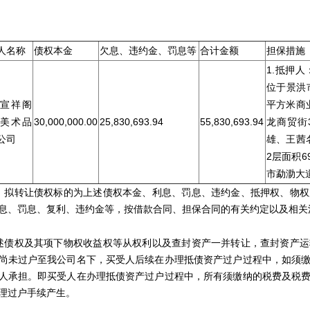
单位
人名称
债权本金
欠息、违约金、罚息等
合计金额
担保措施
1.抵押
位于景洪市
宣祥阁
平方米商
美术品
30,000,000.00
25,830,693.94
55,830,693.94
龙商贸街3
公司
雄、王茜名
2层面积6
市勐泐大道
拟转让债权标的为上述债权本金、利息、罚息、违约金、抵押权、物权
息、罚息、复利、违约金等，按借款合同、担保合同的有关约定以及相关
债权及其项下物权收益权等从权利以及查封资产一并转让，查封资产运
尚未过户至我公司名下，买受人后续在办理抵债资产过户过程中，如须
人承担。即买受人在办理抵债资产过户过程中，所有须缴纳的税费及税
理过户手续产生。