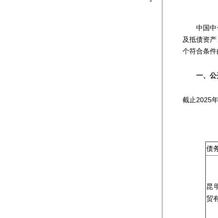
中国中信
及抵债资产
个符合条件
一、
公
截止202
债
昆
贸