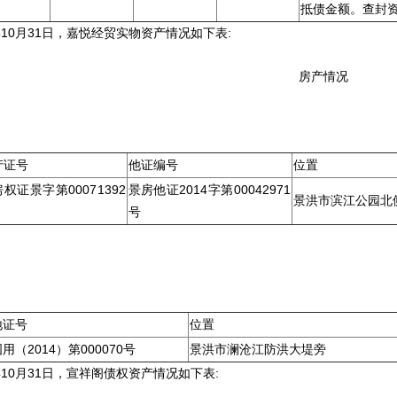
抵债金额。查封
年10月31日，嘉悦经贸实物资产情况如下表:
房产情况
单位：
产证号
他证编号
位置
权证景字第00071392
景房他证2014字第00042971
景洪市滨江公园北
号
单位：
地证号
位置
用（2014）第000070号
景洪市澜沧江防洪大堤旁
年10月31日，宣祥阁债权资产情况如下表: