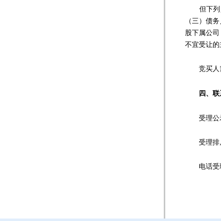
但下列人
（三）债务
股下属公司
不宜受让的
竞买人需
四
、联
受理公示事
受理排斥、阻
电话受理时间