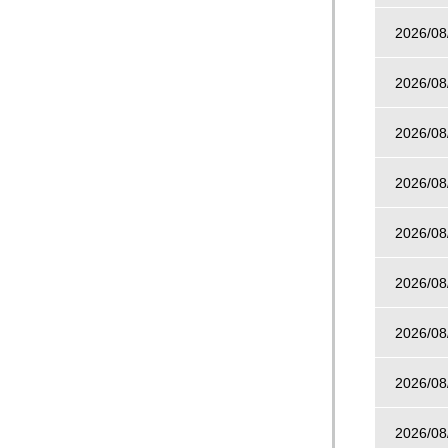
2026/08
2026/08
2026/08
2026/08
2026/08
2026/08
2026/08
2026/08
2026/08