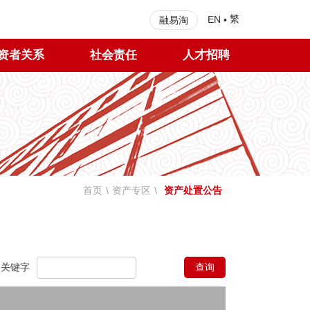
繁
EN
•
融易淘
资者关系
社会责任
人才招聘
首页
\
资产专区
\
资产处置公告
关键字