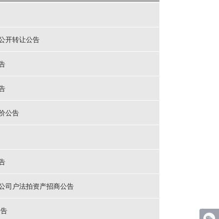
公开转让公告
告
告
价公告
拍
告
公司户法拍资产招商公告
公告