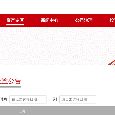
资产专区
新闻中心
公司治理
投
处置公告
时间
到
信息