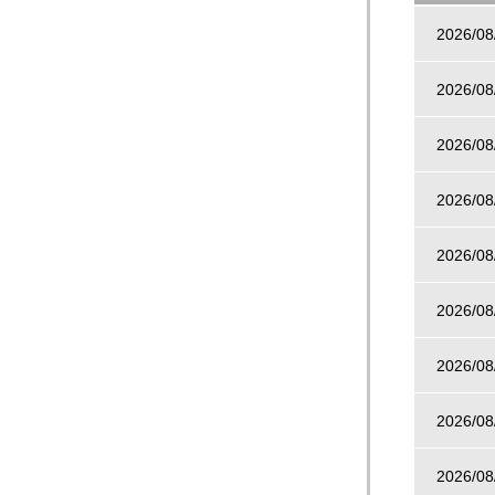
2026/08
2026/08
2026/08
2026/08
2026/08
2026/08
2026/08
2026/08
2026/08