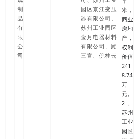
平
制
园区京江变压
米，
品
器有限公司、
商业
有
苏州工业园区
房地
限
金月电器材料
产，
公
有限公司、顾
权利
司
三官、倪桂云
价值
241
8.74
万
元。
2、
苏州
工业
园区