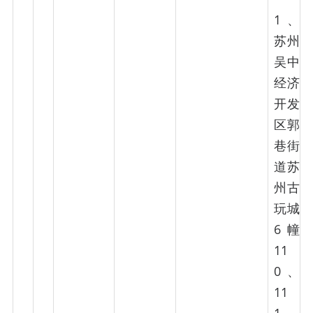
1、
苏州
吴中
经济
开发
区郭
巷街
道苏
州古
玩城
6幢
11
0、
11