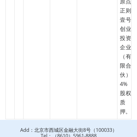
原点
正则
壹号
创业
投资
企业
（有
限合
伙）
4%
股权
质
押。
Add：北京市西城区金融大街8号（100033）
Tel：（8610）5961-8888