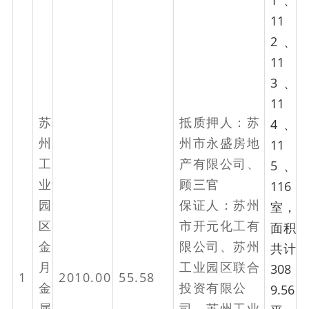
1、
11
2、
11
3、
11
苏
抵质押人：苏
4、
州
州市永盛房地
11
工
产有限公司、
5、
业
顾三官
116
园
保证人：苏州
室，
区
市开元化工有
面积
金
限公司、苏州
共计
月
工业园区联合
308
1
2010.00
55.58
金
投资有限公
9.56
属
司、苏州工业