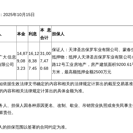
基准日：2025年10月15日 
本息
人
本金
利息
担保人
合计
保证人：天津圣吉保罗车业有限公司、蒙春
14,87
16,12
31,00
广大信息
抵押物：抵押人天津圣吉保罗车业有限公司
9,08
8,38
7,47
有限公司
路12号工业房地产，房产建筑面积9200.61
3.23
7.45
0.68
方米，最高额抵押金额2500万元
依据生效法律文书确定的内容和相关的法律规定计算出的截至交易基准
的内容和相关法律规定计算出的具体金额为准。
人、担保人因各种原因更名、改制、歇业、吊销营业执照或丧失民事主
算责任。
的担保范围以签署的合同约定为准。