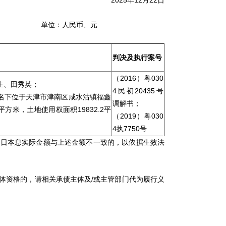
2025年12月22日
单位：人民币、元
判决及执行案号
（2016）粤030
生、田秀英；
4民初20435号
名下位于天津市津南区咸水沽镇福鑫
调解书；
平方米，土地使用权面积19832.2平
（2019）粤030
4执7750号
日本息实际金额与上述金额不一致的，以依据生效法
体资格的，请相关承债主体及/或主管部门代为履行义