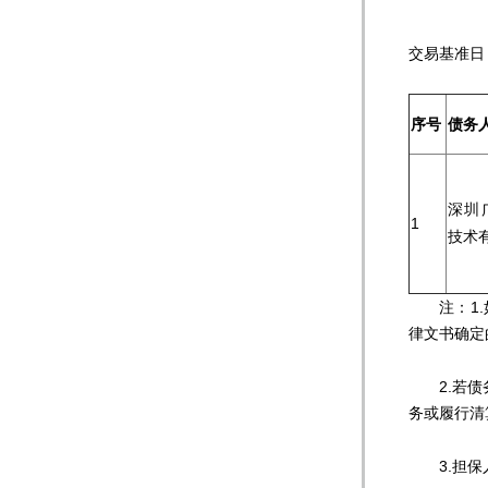
交易
序号
债务
深圳
1
技术
注：1.如
律文书确定
2.若债务
务或履行清
3.担保人