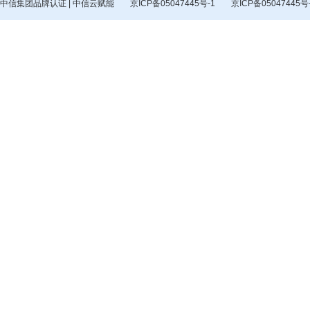
中信集团品牌认证 | 中信云赋能
京ICP备05047445号-1
京ICP备05047445号