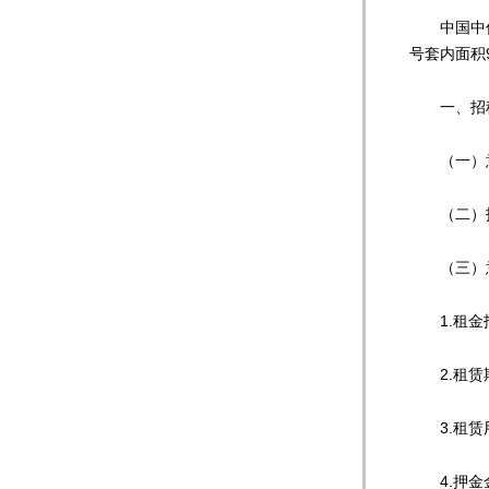
中国中信金
号套内面积
一、招
（一）意
（二）报
（三）意
1.租金报
2.租赁
3.租赁
4.押金