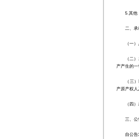
5.其他（
二、承租
（一）具有
（二）承
产产生的一
（三）以下
产原产权人
（四）承
三、公
自公告发布