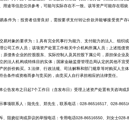
、用途等信息仅供参考，可能与实际存在不一致。该等资产可能存在瑕疵
条件为：投资者信誉良好，需按要求支付转让价款并能够接受资产存在
对象的要求为：1.具有完全民事行为能力、支付能力的法人、组织或
理公司工作人员；该项资产处置工作相关中介机构所属人员；上述抵债
；原债务企业的控股股东、实际控制人及其控股下属公司，原担保企业
立的法人机构或特殊目的实体；国家金融监督管理总局认定的其他不宜受
产的折价购买。3.法律、行政法规、司法解释和部门规章等对购买人主
符合条件或资格而参与竞买的，由竞买人自行承担相应的法律责任。
告发布之日起7个工作日（含发布日）受理上述资产处置有关咨询或
联系人：陆先生、郑先生，联系电话：028-86516517、028-86516
挠征询或异议的举报电话：专用电话028-86516550、刘女士028-86516