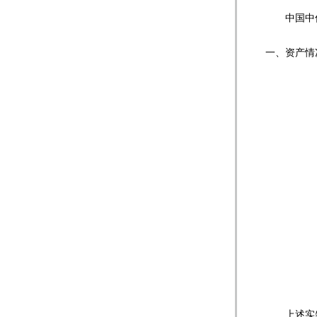
中国中信金
一、资产情
上述实物