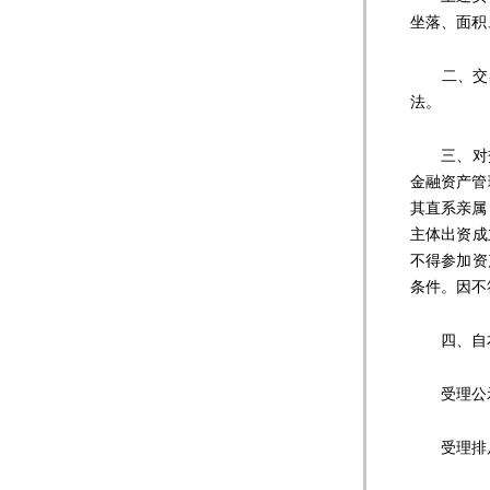
坐落、面积
二、交易
法。
三、对交易
金融资产管
其直系亲属
主体出资成
不得参加资
条件。因不
四、自本公
受理公示事项
受理排斥、阻