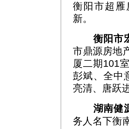
衡阳市超雁
新。
衡阳市
市鼎源房地
厦二期101
彭斌、全中
亮清、唐跃
湖南健
务人名下衡