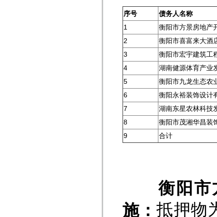
序号
债务人名称
1
衡阳市方景房地产
2
衡阳市喜富来大酒
3
衡阳市宏宇建筑工
4
湖南健源体育产业
5
衡阳市九龙生态农
6
衡阳永裕装饰设计
7
湖南东星农林科技
8
衡阳市茂湘华昌装
9
合计
衡阳市
抵押物为
施：