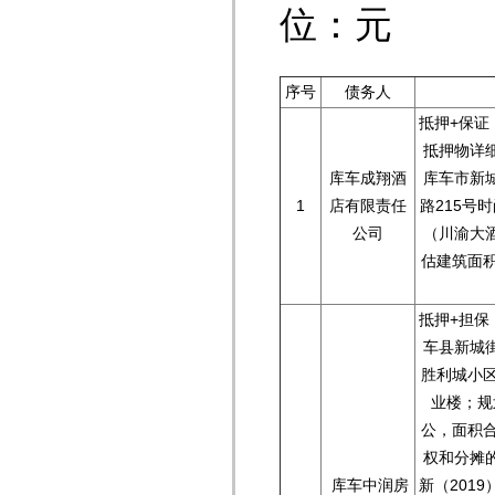
位：元
序号
债务人
抵押+保证
抵押物详
库车成翔酒
库车市新
1
店有限责任
路215号时
公司
（川渝大
估建筑面积
抵押+担保
车县新城
胜利城小区
业楼；规
公，面积合
权和分摊
库车中润房
新（2019