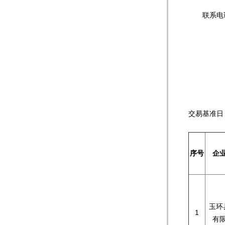
联系电话：1
交易
序号
企
玉环
1
有